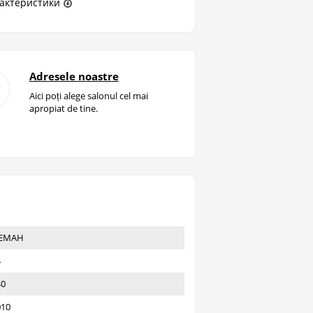
актеристики
Adresele noastre
Aici poți alege salonul cel mai
apropiat de tine.
ЕМАН
4
40
010