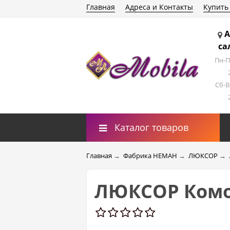
Главная
Адреса и Контакты
Купить
А
са
Пн-П
Сб-В
Каталог товаров
Главная
→
Фабрика НЕМАН
→
ЛЮКСОР
→
ЛЮКСОР Комо