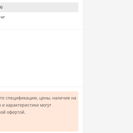
50
 кг
те спецификацию, цены, наличие на
 и характеристики могут
ной офертой.