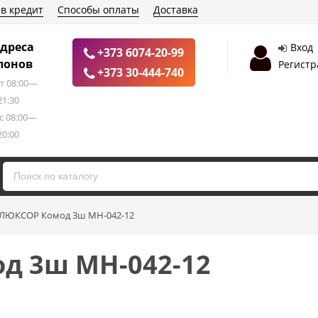
 в кредит
Способы оплаты
Доставка
дреса
Вход
+373 6074-20-99
лонов
Регистр
+373 30-444-740
т 08:00—
21:30
с 08:00—
20:00
ЛЮКСОР Комод 3ш МН-042-12
д 3ш МН-042-12