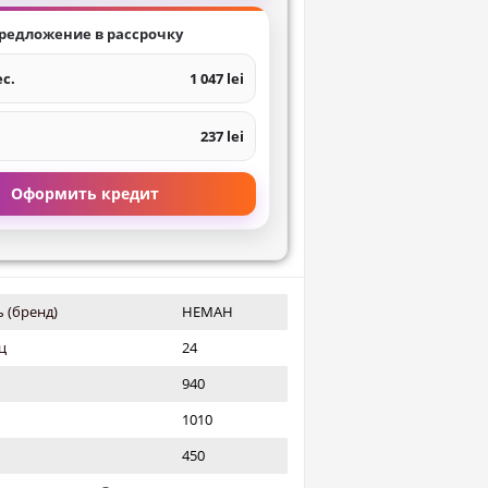
редложение в рассрочку
ес.
1 047 lei
237 lei
Оформить кредит
 (бренд)
НЕМАН
ц
24
940
1010
450