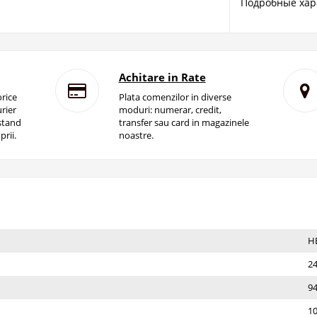
Подробные хар
Achitare in Rate
rice
Plata comenzilor in diverse
rier
moduri: numerar, credit,
istand
transfer sau card in magazinele
prii.
noastre.
Н
2
9
1