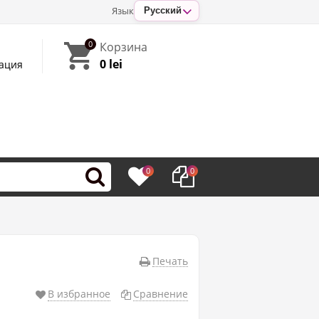
Язык
Русский
0
Корзина
0 lei
ация
0
0
Печать
В избранное
Сравнение