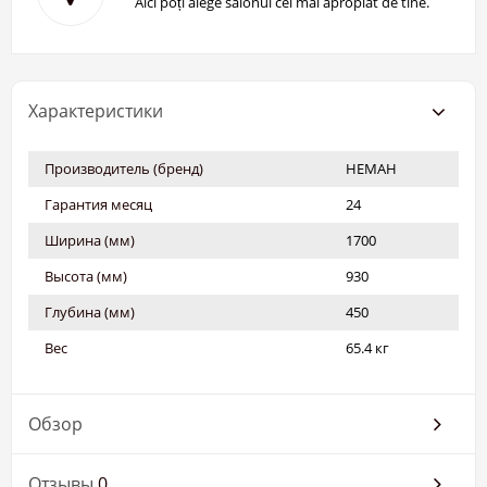
Aici poți alege salonul cel mai apropiat de tine.
Характеристики
Производитель (бренд)
НЕМАН
Гарантия месяц
24
Ширина (мм)
1700
Высота (мм)
930
Глубина (мм)
450
Вес
65.4 кг
Обзор
Отзывы
0