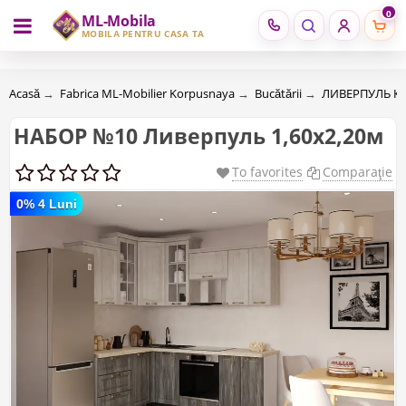
0
ML-Mobila
RU
RO
MOBILĂ PENTRU CASA TA
Acasă
→
Fabrica ML-Mobilier Korpusnaya
→
Bucătării
→
ЛИВЕРПУЛЬ Ку
НАБОР №10 Ливерпуль 1,60х2,20м
To favorites
Comparaţie
0% 4 Luni