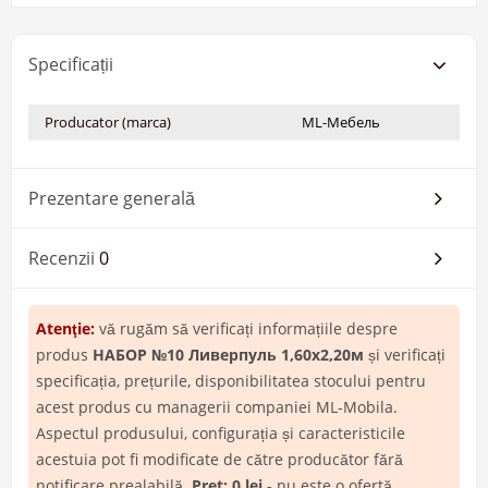
Specificații
Producator (marca)
ML-Мебель
Prezentare generală
Recenzii
0
Atenţie:
vă rugăm să verificați informațiile despre
produs
НАБОР №10 Ливерпуль 1,60х2,20м
și verificați
specificația, prețurile, disponibilitatea stocului pentru
acest produs cu managerii companiei ML-Mobila.
Aspectul produsului, configurația și caracteristicile
acestuia pot fi modificate de către producător fără
notificare prealabilă.
Pret: 0 lei
- nu este o ofertă