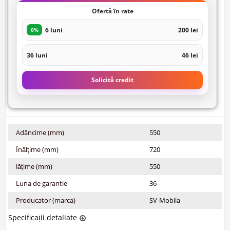
Ofertă în rate
6 luni
200 lei
0%
36 luni
46 lei
Solicită credit
Adâncime (mm)
550
Înălțime (mm)
720
lățime (mm)
550
Luna de garantie
36
Producator (marca)
SV-Mobila
Specificații detaliate