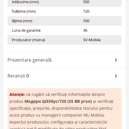
Adâncime (mm)
550
Înălțime (mm)
720
lățime (mm)
550
Luna de garantie
36
Producator (marca)
SV-Mobila
Prezentare generală
Recenzii
0
Atenţie:
vă rugăm să verificați informațiile despre
produs
Модерн Ш550ус/720 (55 ВВ угол)
și verificați
specificația, prețurile, disponibilitatea stocului pentru
acest produs cu managerii companiei ML-Mobila.
Aspectul produsului, configurația și caracteristicile
acestuia pot fi modificate de către producător fără