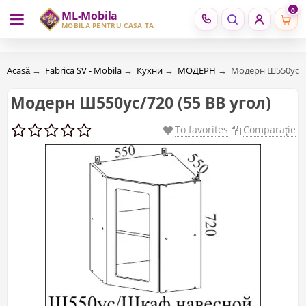
0
ML-Mobila
RU
RO
MOBILĂ PENTRU CASA TA
Acasă
→
Fabrica SV - Mobila
→
Кухни
→
МОДЕРН
→
Модерн Ш550ус/72
Модерн Ш550ус/720 (55 ВВ угол)
To favorites
Comparaţie