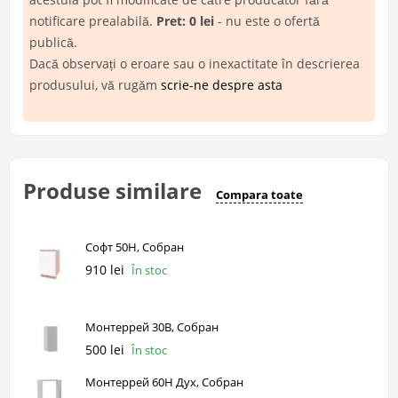
notificare prealabilă.
Pret: 0 lei
- nu este o ofertă
publică.
Dacă observați o eroare sau o inexactitate în descrierea
produsului, vă rugăm
scrie-ne despre asta
Produse similare
Compara toate
Софт 50Н, Собран
910 lei
În stoc
Монтеррей 30В, Собран
500 lei
În stoc
Монтеррей 60Н Дух, Собран